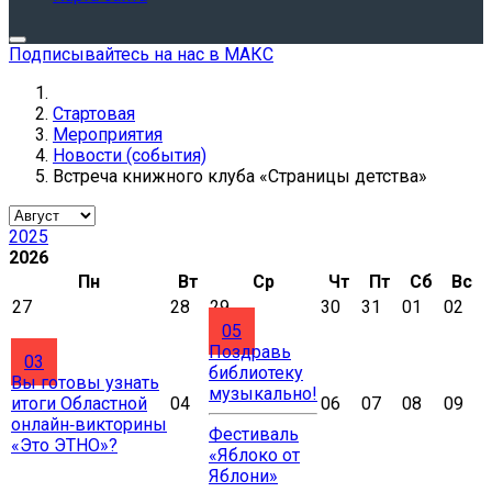
Подписывайтесь на нас в МАКС
Стартовая
Мероприятия
Новости (события)
Встреча книжного клуба «Страницы детства»
2025
2026
Пн
Вт
Ср
Чт
Пт
Сб
Вс
27
28
29
30
31
01
02
05
Поздравь
03
библиотеку
Вы готовы узнать
музыкально!
итоги Областной
04
06
07
08
09
онлайн‑викторины
Фестиваль
«Это ЭТНО»?
«Яблоко от
Яблони»