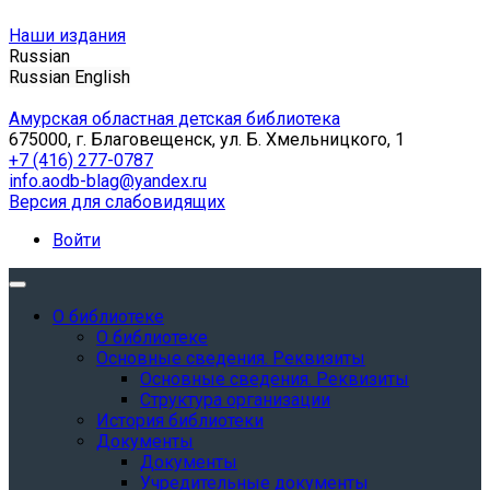
Наши издания
Russian
Russian
English
Амурская областная детская библиотека
675000, г. Благовещенск, ул. Б. Хмельницкого, 1
+7 (416) 277-0787
info.aodb-blag@yandex.ru
Версия для слабовидящих
Войти
О библиотеке
О библиотеке
Основные сведения. Реквизиты
Основные сведения. Реквизиты
Структура организации
История библиотеки
Документы
Документы
Учредительные документы