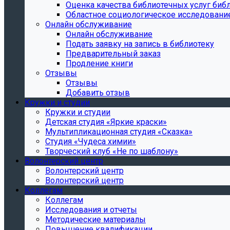
Oценка качества библиотечных услуг библ
Областное социологическое исследовани
Онлайн обслуживание
Онлайн обслуживание
Подать заявку на запись в библиотеку
Предварительный заказ
Продление книги
Отзывы
Отзывы
Добавить отзыв
Кружки и студии
Кружки и студии
Детская студия «Яркие краски»
Мультипликационная студия «Сказка»
Студия «Чудеса химии»
Творческий клуб «Не по шаблону»
Волонтерский центр
Волонтерский центр
Волонтерский центр
Коллегам
Коллегам
Исследования и отчеты
Методические материалы
Повышение квалификации