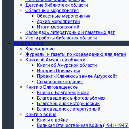
Детские библиотеки области
Областные мероприятия
Областные мероприятия
Архив мероприятий
Итоги мероприятий
Календарь литературных и памятных дат
Итоги работы библиотек области
Краеведение
Краеведение
Журналы и газеты по краеведению для детей
Книги об Амурской области
Книги об Амурской области
История Приамурья
Проект «Кланяюсь земле Амурской»
Справочные издания
Книги о Благовещенске
Книги о Благовещенске
Благовещенск в фотоальбомах
Благовещенск исторический
Благовещенск литературный
Книги о войне
Книги о войне
Великая Отечественная война (1941-1945).