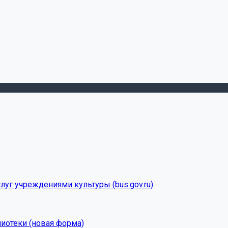
луг учреждениями культуры (bus.gov.ru)
лиотеки (новая форма)