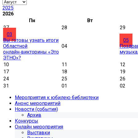
2025
2026
Пн
Вт
27
28
29
03
Вы готовы узнать итоги
05
Областной
04
Поздра
онлайн‑викторины «Это
музыка
ЭТНО»?
10
11
12
17
18
19
24
25
26
31
01
02
Мероприятия к юбилею библиотеки
Анонс мероприятий
Новости (события)
Архив
Конкурсы
Онлайн мероприятия
Выставки