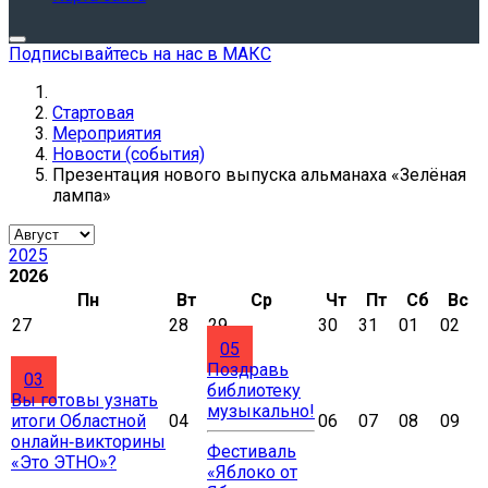
Подписывайтесь на нас в МАКС
Стартовая
Мероприятия
Новости (события)
Презентация нового выпуска альманаха «Зелёная
лампа»
2025
2026
Пн
Вт
Ср
Чт
Пт
Сб
Вс
27
28
29
30
31
01
02
05
Поздравь
03
библиотеку
Вы готовы узнать
музыкально!
итоги Областной
04
06
07
08
09
онлайн‑викторины
Фестиваль
«Это ЭТНО»?
«Яблоко от