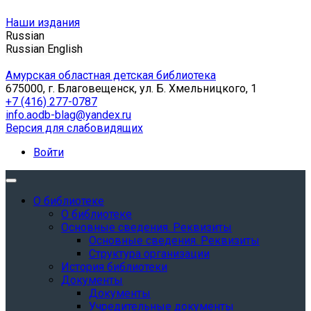
Наши издания
Russian
Russian
English
Амурская областная детская библиотека
675000, г. Благовещенск, ул. Б. Хмельницкого, 1
+7 (416) 277-0787
info.aodb-blag@yandex.ru
Версия для слабовидящих
Войти
О библиотеке
О библиотеке
Основные сведения. Реквизиты
Основные сведения. Реквизиты
Структура организации
История библиотеки
Документы
Документы
Учредительные документы