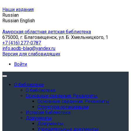
Наши издания
Russian
Russian
English
Амурская областная детская библиотека
675000, г. Благовещенск, ул. Б. Хмельницкого, 1
+7 (416) 277-0787
info.aodb-blag@yandex.ru
Версия для слабовидящих
Войти
О библиотеке
О библиотеке
Основные сведения. Реквизиты
Основные сведения. Реквизиты
Структура организации
История библиотеки
Документы
Документы
Учредительные документы