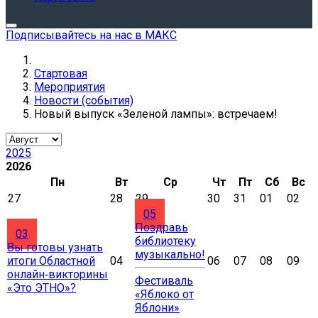
Подписывайтесь на нас в МАКС
Стартовая
Мероприятия
Новости (события)
Новый выпуск «Зеленой лампы»: встречаем!
2025
2026
Пн
Вт
Ср
Чт
Пт
Сб
Вс
27
28
29
30
31
01
02
05
Поздравь
03
библиотеку
Вы готовы узнать
музыкально!
итоги Областной
04
06
07
08
09
онлайн‑викторины
Фестиваль
«Это ЭТНО»?
«Яблоко от
Яблони»