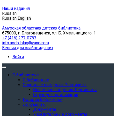
Наши издания
Russian
Russian
English
Амурская областная детская библиотека
675000, г. Благовещенск, ул. Б. Хмельницкого, 1
+7 (416) 277-0787
info.aodb-blag@yandex.ru
Версия для слабовидящих
Войти
О библиотеке
О библиотеке
Основные сведения. Реквизиты
Основные сведения. Реквизиты
Структура организации
История библиотеки
Документы
Документы
Учредительные документы