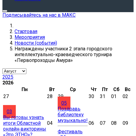
Подписывайтесь на нас в МАКС
Стартовая
Мероприятия
Новости (события)
Награждены участники 2 этапа городского
интеллектуально-краеведческого турнира
«Первопроходцы Амура»
2025
2026
Пн
Вт
Ср
Чт
Пт
Сб
Вс
27
28
29
30
31
01
02
05
Поздравь
03
библиотеку
Вы готовы узнать
музыкально!
итоги Областной
04
06
07
08
09
онлайн‑викторины
Фестиваль
«Это ЭТНО»?