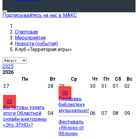
Подписывайтесь на нас в МАКС
Стартовая
Мероприятия
Новости (события)
Клуб «Территория игры»
2025
2026
Пн
Вт
Ср
Чт
Пт
Сб
Вс
27
28
29
30
31
01
02
05
Поздравь
03
библиотеку
Вы готовы узнать
музыкально!
итоги Областной
04
06
07
08
09
онлайн‑викторины
Фестиваль
«Это ЭТНО»?
«Яблоко от
Яблони»