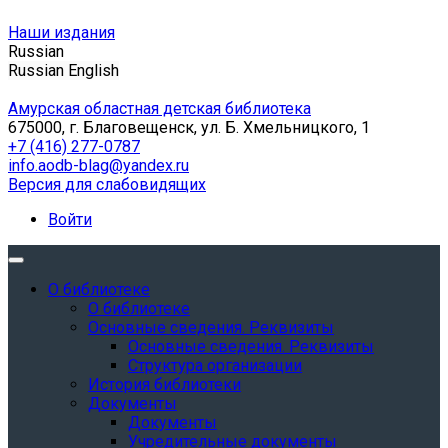
Наши издания
Russian
Russian
English
Амурская областная детская библиотека
675000, г. Благовещенск, ул. Б. Хмельницкого, 1
+7 (416) 277-0787
info.aodb-blag@yandex.ru
Версия для слабовидящих
Войти
О библиотеке
О библиотеке
Основные сведения. Реквизиты
Основные сведения. Реквизиты
Структура организации
История библиотеки
Документы
Документы
Учредительные документы