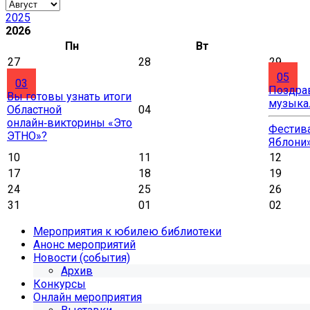
2025
2026
Пн
Вт
27
28
29
05
03
Поздра
Вы готовы узнать итоги
музыка
Областной
04
онлайн‑викторины «Это
Фестива
ЭТНО»?
Яблони
10
11
12
17
18
19
24
25
26
31
01
02
Мероприятия к юбилею библиотеки
Анонс мероприятий
Новости (события)
Архив
Конкурсы
Онлайн мероприятия