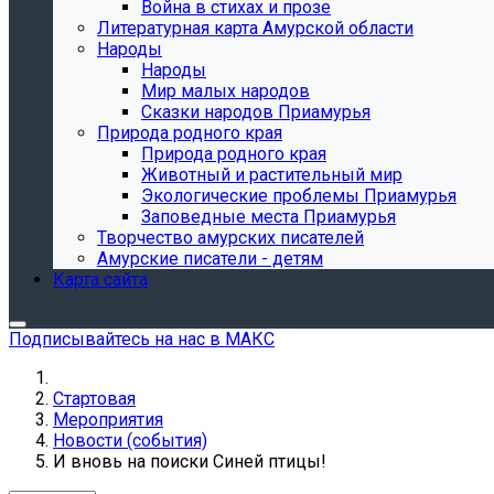
Война в стихах и прозе
Литературная карта Амурской области
Народы
Народы
Мир малых народов
Сказки народов Приамурья
Природа родного края
Природа родного края
Животный и растительный мир
Экологические проблемы Приамурья
Заповедные места Приамурья
Творчество амурских писателей
Амурские писатели - детям
Карта сайта
Подписывайтесь на нас в МАКС
Стартовая
Мероприятия
Новости (события)
И вновь на поиски Синей птицы!