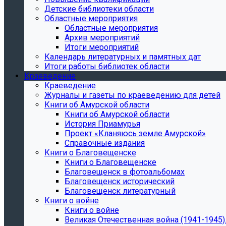
Детские библиотеки области
Областные мероприятия
Областные мероприятия
Архив мероприятий
Итоги мероприятий
Календарь литературных и памятных дат
Итоги работы библиотек области
Краеведение
Краеведение
Журналы и газеты по краеведению для детей
Книги об Амурской области
Книги об Амурской области
История Приамурья
Проект «Кланяюсь земле Амурской»
Справочные издания
Книги о Благовещенске
Книги о Благовещенске
Благовещенск в фотоальбомах
Благовещенск исторический
Благовещенск литературный
Книги о войне
Книги о войне
Великая Отечественная война (1941-1945).