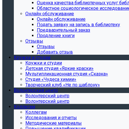
Oценка качества библиотечных услуг библ
Областное социологическое исследовани
Онлайн обслуживание
Онлайн обслуживание
Подать заявку на запись в библиотеку
Предварительный заказ
Продление книги
Отзывы
Отзывы
Добавить отзыв
Кружки и студии
Кружки и студии
Детская студия «Яркие краски»
Мультипликационная студия «Сказка»
Студия «Чудеса химии»
Творческий клуб «Не по шаблону»
Волонтерский центр
Волонтерский центр
Волонтерский центр
Коллегам
Коллегам
Исследования и отчеты
Методические материалы
Повышение квалификации