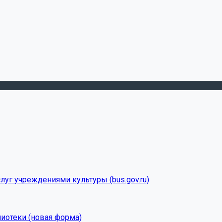
луг учреждениями культуры (bus.gov.ru)
лиотеки (новая форма)