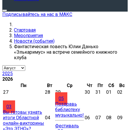
Подписывайтесь на нас в МАКС
Стартовая
Мероприятия
Новости (события)
Фантастическая повесть Юлии Данько
«Элькаримус» на встрече семейного книжного
клуба
2025
2026
Пн
Вт
Ср
Чт
Пт
Сб
Вс
27
28
29
30
31
01
02
05
Поздравь
03
библиотеку
Вы готовы узнать
музыкально!
итоги Областной
04
06
07
08
09
онлайн‑викторины
Фестиваль
«Это ЭТНО»?