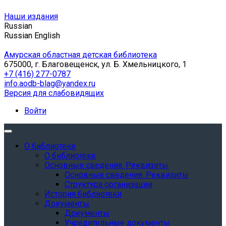
Наши издания
Russian
Russian
English
Амурская областная детская библиотека
675000, г. Благовещенск, ул. Б. Хмельницкого, 1
+7 (416) 277-0787
info.aodb-blag@yandex.ru
Версия для слабовидящих
Войти
О библиотеке
О библиотеке
Основные сведения. Реквизиты
Основные сведения. Реквизиты
Структура организации
История библиотеки
Документы
Документы
Учредительные документы