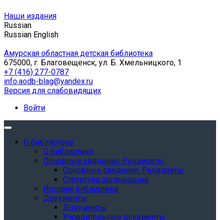
Наши издания
Russian
Russian
English
Амурская областная детская библиотека
675000, г. Благовещенск, ул. Б. Хмельницкого, 1
+7 (416) 277-0787
info.aodb-blag@yandex.ru
Версия для слабовидящих
Войти
О библиотеке
О библиотеке
Основные сведения. Реквизиты
Основные сведения. Реквизиты
Структура организации
История библиотеки
Документы
Документы
Учредительные документы