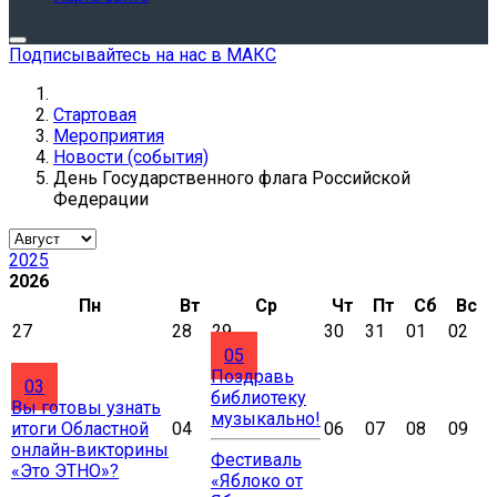
Подписывайтесь на нас в МАКС
Стартовая
Мероприятия
Новости (события)
День Государственного флага Российской
Федерации
2025
2026
Пн
Вт
Ср
Чт
Пт
Сб
Вс
27
28
29
30
31
01
02
05
Поздравь
03
библиотеку
Вы готовы узнать
музыкально!
итоги Областной
04
06
07
08
09
онлайн‑викторины
Фестиваль
«Это ЭТНО»?
«Яблоко от