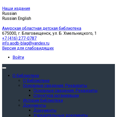
Наши издания
Russian
Russian
English
Амурская областная детская библиотека
675000, г. Благовещенск, ул. Б. Хмельницкого, 1
+7 (416) 277-0787
info.aodb-blag@yandex.ru
Версия для слабовидящих
Войти
О библиотеке
О библиотеке
Основные сведения. Реквизиты
Основные сведения. Реквизиты
Структура организации
История библиотеки
Документы
Документы
Учредительные документы