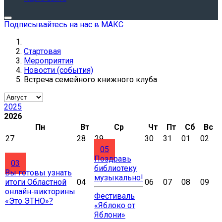
Подписывайтесь на нас в МАКС
Стартовая
Мероприятия
Новости (события)
Встреча семейного книжного клуба
2025
2026
Пн
Вт
Ср
Чт
Пт
Сб
Вс
27
28
29
30
31
01
02
05
Поздравь
03
библиотеку
Вы готовы узнать
музыкально!
итоги Областной
04
06
07
08
09
онлайн‑викторины
Фестиваль
«Это ЭТНО»?
«Яблоко от
Яблони»