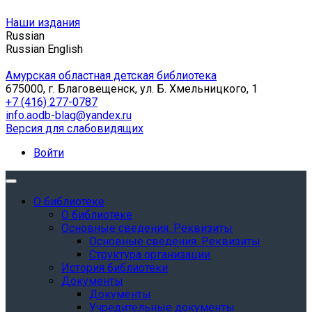
Наши издания
Russian
Russian
English
Амурская областная детская библиотека
675000, г. Благовещенск, ул. Б. Хмельницкого, 1
+7 (416) 277-0787
info.aodb-blag@yandex.ru
Версия для слабовидящих
Войти
О библиотеке
О библиотеке
Основные сведения. Реквизиты
Основные сведения. Реквизиты
Структура организации
История библиотеки
Документы
Документы
Учредительные документы