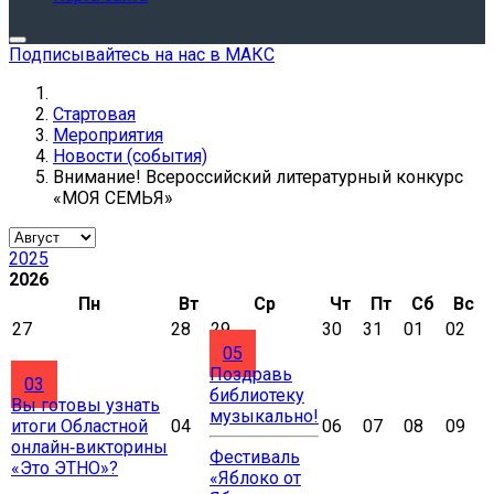
Подписывайтесь на нас в МАКС
Стартовая
Мероприятия
Новости (события)
Внимание! Всероссийский литературный конкурс
«МОЯ СЕМЬЯ»
2025
2026
Пн
Вт
Ср
Чт
Пт
Сб
Вс
27
28
29
30
31
01
02
05
Поздравь
03
библиотеку
Вы готовы узнать
музыкально!
итоги Областной
04
06
07
08
09
онлайн‑викторины
Фестиваль
«Это ЭТНО»?
«Яблоко от