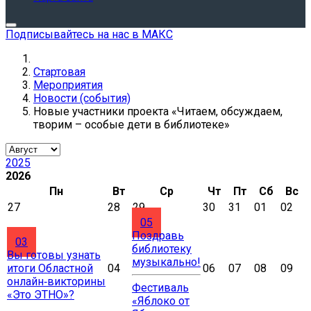
Подписывайтесь на нас в МАКС
Стартовая
Мероприятия
Новости (события)
Новые участники проекта «Читаем, обсуждаем,
творим – особые дети в библиотеке»
2025
2026
Пн
Вт
Ср
Чт
Пт
Сб
Вс
27
28
29
30
31
01
02
05
Поздравь
03
библиотеку
Вы готовы узнать
музыкально!
итоги Областной
04
06
07
08
09
онлайн‑викторины
Фестиваль
«Это ЭТНО»?
«Яблоко от