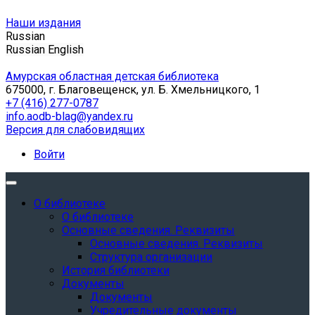
Наши издания
Russian
Russian
English
Амурская областная детская библиотека
675000, г. Благовещенск, ул. Б. Хмельницкого, 1
+7 (416) 277-0787
info.aodb-blag@yandex.ru
Версия для слабовидящих
Войти
О библиотеке
О библиотеке
Основные сведения. Реквизиты
Основные сведения. Реквизиты
Структура организации
История библиотеки
Документы
Документы
Учредительные документы