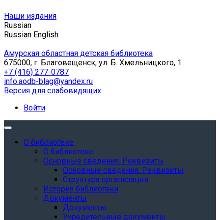
Наши издания
Russian
Russian
English
Амурская областная детская библиотека
675000, г. Благовещенск, ул. Б. Хмельницкого, 1
+7 (416) 277-0787
info.aodb-blag@yandex.ru
Версия для слабовидящих
Войти
О библиотеке
О библиотеке
Основные сведения. Реквизиты
Основные сведения. Реквизиты
Структура организации
История библиотеки
Документы
Документы
Учредительные документы