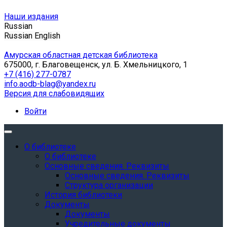
Наши издания
Russian
Russian
English
Амурская областная детская библиотека
675000, г. Благовещенск, ул. Б. Хмельницкого, 1
+7 (416) 277-0787
info.aodb-blag@yandex.ru
Версия для слабовидящих
Войти
О библиотеке
О библиотеке
Основные сведения. Реквизиты
Основные сведения. Реквизиты
Структура организации
История библиотеки
Документы
Документы
Учредительные документы