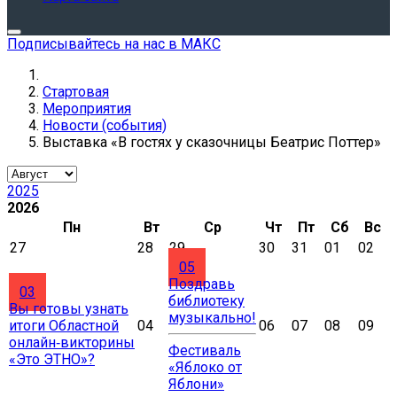
Подписывайтесь на нас в МАКС
Стартовая
Мероприятия
Новости (события)
Выставка «В гостях у сказочницы Беатрис Поттер»
2025
2026
Пн
Вт
Ср
Чт
Пт
Сб
Вс
27
28
29
30
31
01
02
05
Поздравь
03
библиотеку
Вы готовы узнать
музыкально!
итоги Областной
04
06
07
08
09
онлайн‑викторины
Фестиваль
«Это ЭТНО»?
«Яблоко от
Яблони»