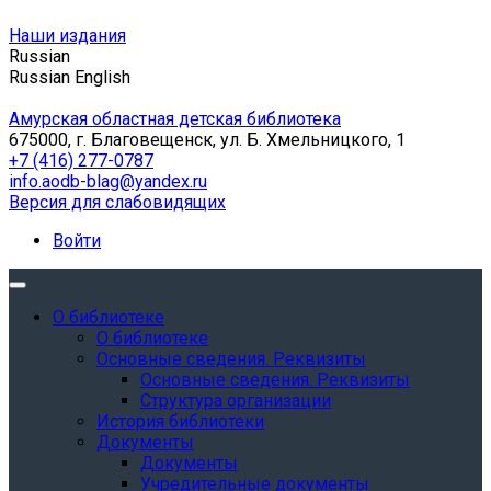
Наши издания
Russian
Russian
English
Амурская областная детская библиотека
675000, г. Благовещенск, ул. Б. Хмельницкого, 1
+7 (416) 277-0787
info.aodb-blag@yandex.ru
Версия для слабовидящих
Войти
О библиотеке
О библиотеке
Основные сведения. Реквизиты
Основные сведения. Реквизиты
Структура организации
История библиотеки
Документы
Документы
Учредительные документы