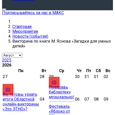
Подписывайтесь на нас в МАКС
Стартовая
Мероприятия
Новости (события)
Викторина по книге М. Яснова «Загадки для умных
детей»
2025
2026
Пн
Вт
Ср
Чт
Пт
Сб
Вс
27
28
29
30
31
01
02
05
Поздравь
03
библиотеку
Вы готовы узнать
музыкально!
итоги Областной
04
06
07
08
09
онлайн‑викторины
Фестиваль
«Это ЭТНО»?
«Яблоко от