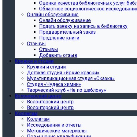
Oценка качества библиотечных услуг библ
Областное социологическое исследовани
Онлайн обслуживание
Онлайн обслуживание
Подать заявку на запись в библиотеку
Предварительный заказ
Продление книги
Отзывы
Отзывы
Добавить отзыв
Кружки и студии
Кружки и студии
Детская студия «Яркие краски»
Мультипликационная студия «Сказка»
Студия «Чудеса химии»
Творческий клуб «Не по шаблону»
Волонтерский центр
Волонтерский центр
Волонтерский центр
Коллегам
Коллегам
Исследования и отчеты
Методические материалы
Повышение квалификации