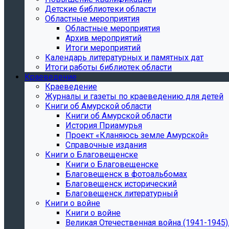
Детские библиотеки области
Областные мероприятия
Областные мероприятия
Архив мероприятий
Итоги мероприятий
Календарь литературных и памятных дат
Итоги работы библиотек области
Краеведение
Краеведение
Журналы и газеты по краеведению для детей
Книги об Амурской области
Книги об Амурской области
История Приамурья
Проект «Кланяюсь земле Амурской»
Справочные издания
Книги о Благовещенске
Книги о Благовещенске
Благовещенск в фотоальбомах
Благовещенск исторический
Благовещенск литературный
Книги о войне
Книги о войне
Великая Отечественная война (1941-1945).