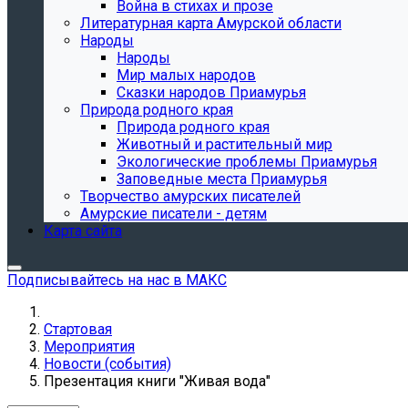
Война в стихах и прозе
Литературная карта Амурской области
Народы
Народы
Мир малых народов
Сказки народов Приамурья
Природа родного края
Природа родного края
Животный и растительный мир
Экологические проблемы Приамурья
Заповедные места Приамурья
Творчество амурских писателей
Амурские писатели - детям
Карта сайта
Подписывайтесь на нас в МАКС
Стартовая
Мероприятия
Новости (события)
Презентация книги "Живая вода"