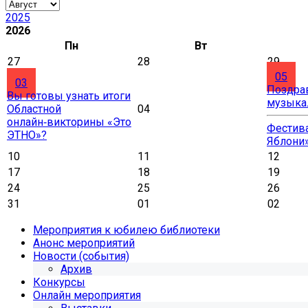
2025
2026
Пн
Вт
27
28
29
05
03
Поздра
Вы готовы узнать итоги
музыка
Областной
04
онлайн‑викторины «Это
Фестива
ЭТНО»?
Яблони
10
11
12
17
18
19
24
25
26
31
01
02
Мероприятия к юбилею библиотеки
Анонс мероприятий
Новости (события)
Архив
Конкурсы
Онлайн мероприятия