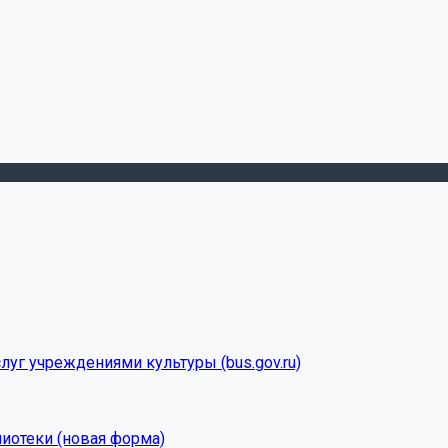
луг учреждениями культуры (bus.gov.ru)
лиотеки (новая форма)