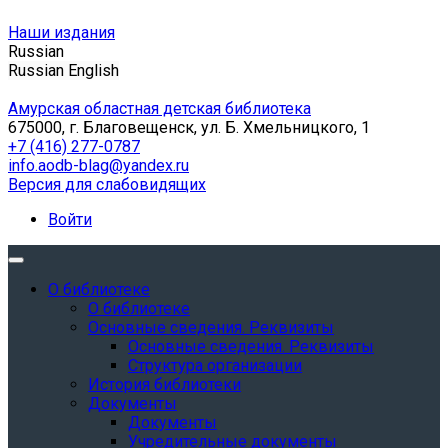
Наши издания
Russian
Russian
English
Амурская областная детская библиотека
675000, г. Благовещенск, ул. Б. Хмельницкого, 1
+7 (416) 277-0787
info.aodb-blag@yandex.ru
Версия для слабовидящих
Войти
О библиотеке
О библиотеке
Основные сведения. Реквизиты
Основные сведения. Реквизиты
Структура организации
История библиотеки
Документы
Документы
Учредительные документы