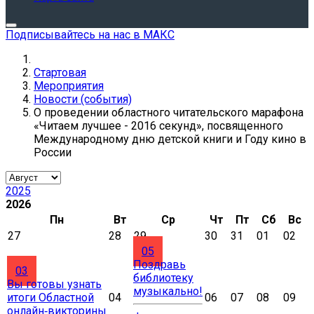
Подписывайтесь на нас в МАКС
Стартовая
Мероприятия
Новости (события)
О проведении областного читательского марафона
«Читаем лучшее - 2016 секунд», посвященного
Международному дню детской книги и Году кино в
России
2025
2026
Пн
Вт
Ср
Чт
Пт
Сб
Вс
27
28
29
30
31
01
02
05
Поздравь
03
библиотеку
Вы готовы узнать
музыкально!
итоги Областной
04
06
07
08
09
онлайн‑викторины