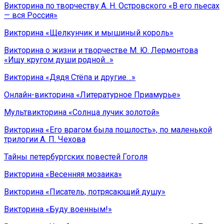
Викторина по творчеству А. Н. Островского «В его пьесах
— вся Россия»
Викторина «Щелкунчик и мышиный король»
Викторина о жизни и творчестве М. Ю. Лермонтова
«Ищу кругом души родной...»
Викторина «Дядя Стёпа и другие…»
Онлайн-викторина «Литературное Приамурье»
Мультвикторина «Солнца лучик золотой»
Викторина «Его врагом была пошлость», по маленькой
трилогии А. П. Чехова
Тайны петербургских повестей Гоголя
Викторина «Весенняя мозаика»
Викторина «Писатель, потрясающий душу»
Викторина «Буду военным!»