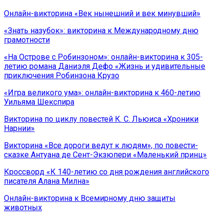
Онлайн-викторина «Век нынешний и век минувший»
«Знать назубок»: викторина к Международному дню
грамотности
«На Острове с Робинзоном»: онлайн-викторина к 305-
летию романа Даниэля Дефо «Жизнь и удивительные
приключения Робинзона Крузо
«Игра великого ума»: онлайн-викторина к 460-летию
Уильяма Шекспира
Викторина по циклу повестей К. С. Льюиса «Хроники
Нарнии»
Викторина «Все дороги ведут к людям», по повести-
сказке Антуана де Сент-Экзюпери «Маленький принц»
Кроссворд «К 140-летию со дня рождения английского
писателя Алана Милна»
Онлайн-викторина к Всемирному дню защиты
животных