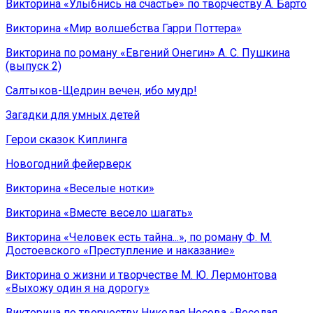
Викторина «Улыбнись на счастье» по творчеству А. Барто
Викторина «Мир волшебства Гарри Поттера»
Викторина по роману «Евгений Онегин» А. С. Пушкина
(выпуск 2)
Салтыков-Щедрин вечен, ибо мудр!
Загадки для умных детей
Герои сказок Киплинга
Новогодний фейерверк
Викторина «Веселые нотки»
Викторина «Вместе весело шагать»
Викторина «Человек есть тайна...», по роману Ф. М.
Достоевского «Преступление и наказание»
Викторина о жизни и творчестве М. Ю. Лермонтова
«Выхожу один я на дорогу»
Викторина по творчеству Николая Носова «Веселая