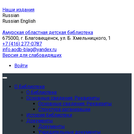
Наши издания
Russian
Russian
English
Амурская областная детская библиотека
675000, г. Благовещенск, ул. Б. Хмельницкого, 1
+7 (416) 277-0787
info.aodb-blag@yandex.ru
Версия для слабовидящих
Войти
О библиотеке
О библиотеке
Основные сведения. Реквизиты
Основные сведения. Реквизиты
Структура организации
История библиотеки
Документы
Документы
Учредительные документы