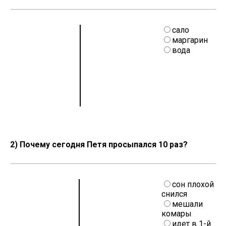
сало
маргарин
вода
2) Почему сегодня Петя просыпался 10 раз?
сон плохой
снился
мешали
комары
идет в 1-й