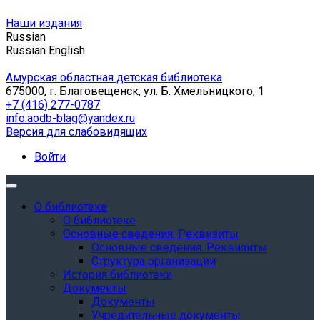
Наши издания
Russian
Russian
English
Амурская областная детская библиотека
675000, г. Благовещенск, ул. Б. Хмельницкого, 1
+7 (416) 277-0787
info.aodb-blag@yandex.ru
Версия для слабовидящих
Войти
О библиотеке
О библиотеке
Основные сведения. Реквизиты
Основные сведения. Реквизиты
Структура организации
История библиотеки
Документы
Документы
Учредительные документы