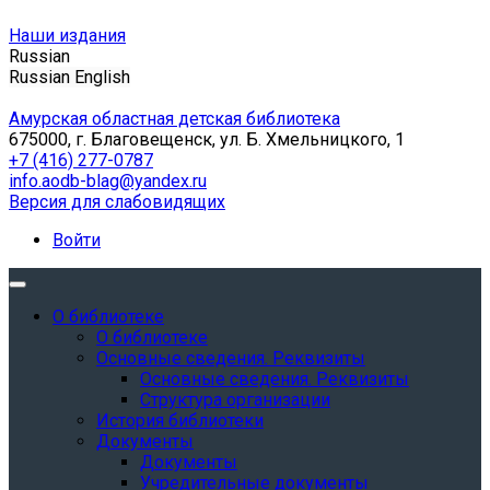
Наши издания
Russian
Russian
English
Амурская областная детская библиотека
675000, г. Благовещенск, ул. Б. Хмельницкого, 1
+7 (416) 277-0787
info.aodb-blag@yandex.ru
Версия для слабовидящих
Войти
О библиотеке
О библиотеке
Основные сведения. Реквизиты
Основные сведения. Реквизиты
Структура организации
История библиотеки
Документы
Документы
Учредительные документы