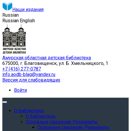
Наши издания
Russian
Russian
English
Амурская областная детская библиотека
675000, г. Благовещенск, ул. Б. Хмельницкого, 1
+7 (416) 277-0787
info.aodb-blag@yandex.ru
Версия для слабовидящих
Войти
О библиотеке
О библиотеке
Основные сведения. Реквизиты
Основные сведения. Реквизиты