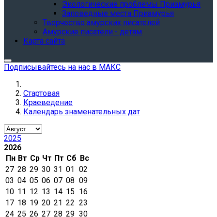
Экологические проблемы Приамурья
Заповедные места Приамурья
Творчество амурских писателей
Амурские писатели - детям
Карта сайта
Подписывайтесь на нас в МАКС
Стартовая
Краеведение
Календарь знаменательных дат
2025
2026
Пн
Вт
Ср
Чт
Пт
Сб
Вс
27
28
29
30
31
01
02
03
04
05
06
07
08
09
10
11
12
13
14
15
16
17
18
19
20
21
22
23
24
25
26
27
28
29
30