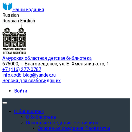
Наши издания
Russian
Russian
English
Амурская областная детская библиотека
675000, г. Благовещенск, ул. Б. Хмельницкого, 1
+7 (416) 277-0787
info.aodb-blag@yandex.ru
Версия для слабовидящих
Войти
О библиотеке
О библиотеке
Основные сведения. Реквизиты
Основные сведения. Реквизиты