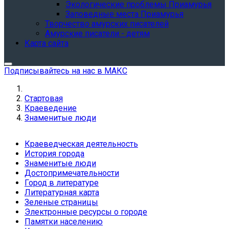
Экологические проблемы Приамурья
Заповедные места Приамурья
Творчество амурских писателей
Амурские писатели - детям
Карта сайта
Подписывайтесь на нас в МАКС
Стартовая
Краеведение
Знаменитые люди
Краеведческая деятельность
История города
Знаменитые люди
Достопримечательности
Город в литературе
Литературная карта
Зеленые страницы
Электронные ресурсы о городе
Памятки населению