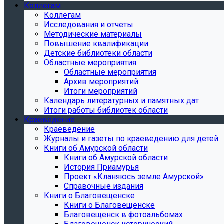
Коллегам
Коллегам
Исследования и отчеты
Методические материалы
Повышение квалификации
Детские библиотеки области
Областные мероприятия
Областные мероприятия
Архив мероприятий
Итоги мероприятий
Календарь литературных и памятных дат
Итоги работы библиотек области
Краеведение
Краеведение
Журналы и газеты по краеведению для детей
Книги об Амурской области
Книги об Амурской области
История Приамурья
Проект «Кланяюсь земле Амурской»
Справочные издания
Книги о Благовещенске
Книги о Благовещенске
Благовещенск в фотоальбомах