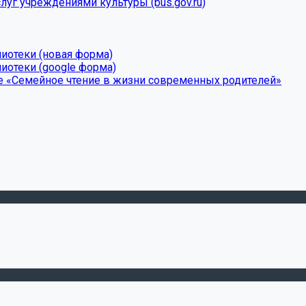
луг учреждениями культуры (bus.gov.ru)
лиотеки (новая форма)
иотеки (google форма)
е «Семейное чтение в жизни современных родителей»