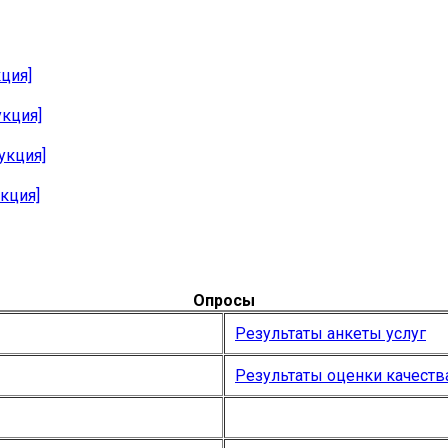
ция]
укция]
укция]
кция]
Опросы
Результаты анкеты услуг
Результаты оценки качеств