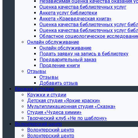
Независимая оценка качества оказания ус
Оценка качества библиотечных услуг
Анкета услуг библиотеки
Анкета «Краеведческая книга»
Oценка качества библиотечных услуг биб
Oценка качества библиотечных услуг библ
Областное социологическое исследовани
Онлайн обслуживание
Онлайн обслуживание
Подать заявку на запись в библиотеку
Предварительный заказ
Продление книги
Отзывы
Отзывы
Добавить отзыв
Кружки и студии
Кружки и студии
Детская студия «Яркие краски»
Мультипликационная студия «Сказка»
Студия «Чудеса химии»
Творческий клуб «Не по шаблону»
Волонтерский центр
Волонтерский центр
Волонтерский центр