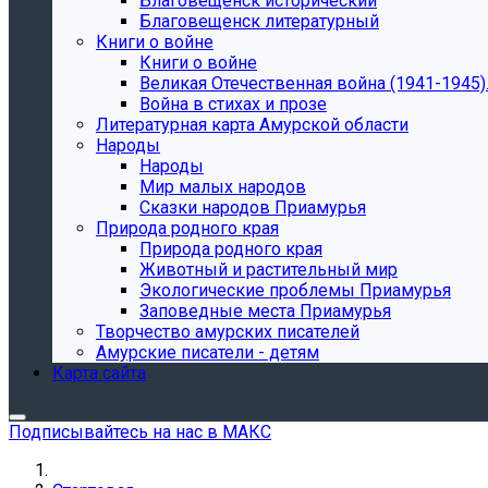
Благовещенск исторический
Благовещенск литературный
Книги о войне
Книги о войне
Великая Отечественная война (1941-1945).
Война в стихах и прозе
Литературная карта Амурской области
Народы
Народы
Мир малых народов
Сказки народов Приамурья
Природа родного края
Природа родного края
Животный и растительный мир
Экологические проблемы Приамурья
Заповедные места Приамурья
Творчество амурских писателей
Амурские писатели - детям
Карта сайта
Подписывайтесь на нас в МАКС