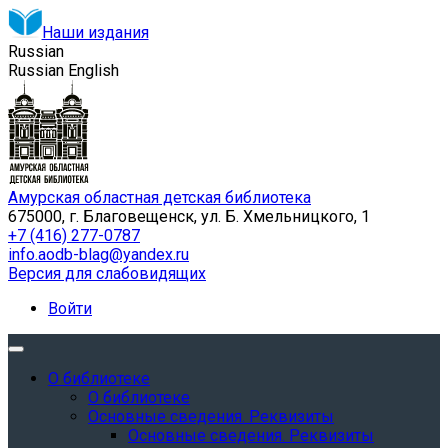
Наши издания
Russian
Russian
English
Амурская областная детская библиотека
675000, г. Благовещенск, ул. Б. Хмельницкого, 1
+7 (416) 277-0787
info.aodb-blag@yandex.ru
Версия для слабовидящих
Войти
О библиотеке
О библиотеке
Основные сведения. Реквизиты
Основные сведения. Реквизиты