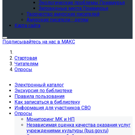
Экологические проблемы Приамурья
Заповедные места Приамурья
Творчество амурских писателей
Амурские писатели - детям
Карта сайта
Подписывайтесь на нас в МАКС
Стартовая
Читателям
Опросы
Электронный каталог
Экскурсия по библиотеке
Правила пользования
Как записаться в библиотеку
Информация для участников СВО
Опросы
Мониторинг МК и НП
Независимая оценка качества оказания услуг
учреждениями культуры (bus.gov.ru)