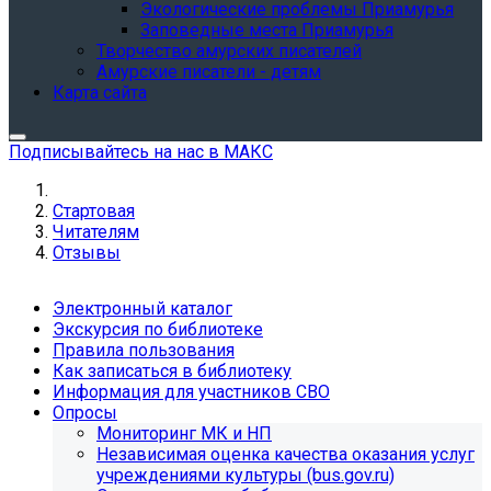
Экологические проблемы Приамурья
Заповедные места Приамурья
Творчество амурских писателей
Амурские писатели - детям
Карта сайта
Подписывайтесь на нас в МАКС
Стартовая
Читателям
Отзывы
Электронный каталог
Экскурсия по библиотеке
Правила пользования
Как записаться в библиотеку
Информация для участников СВО
Опросы
Мониторинг МК и НП
Независимая оценка качества оказания услуг
учреждениями культуры (bus.gov.ru)