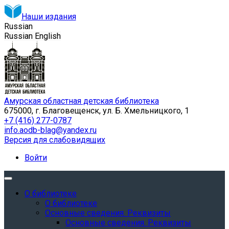
Наши издания
Russian
Russian
English
Амурская областная детская библиотека
675000, г. Благовещенск, ул. Б. Хмельницкого, 1
+7 (416) 277-0787
info.aodb-blag@yandex.ru
Версия для слабовидящих
Войти
О библиотеке
О библиотеке
Основные сведения. Реквизиты
Основные сведения. Реквизиты