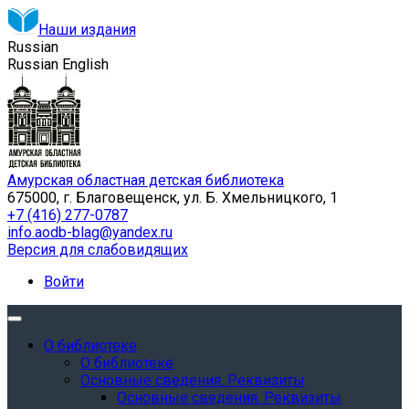
Наши издания
Russian
Russian
English
Амурская областная детская библиотека
675000, г. Благовещенск, ул. Б. Хмельницкого, 1
+7 (416) 277-0787
info.aodb-blag@yandex.ru
Версия для слабовидящих
Войти
О библиотеке
О библиотеке
Основные сведения. Реквизиты
Основные сведения. Реквизиты