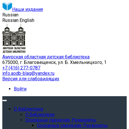
Наши издания
Russian
Russian
English
Амурская областная детская библиотека
675000, г. Благовещенск, ул. Б. Хмельницкого, 1
+7 (416) 277-0787
info.aodb-blag@yandex.ru
Версия для слабовидящих
Войти
О библиотеке
О библиотеке
Основные сведения. Реквизиты
Основные сведения. Реквизиты