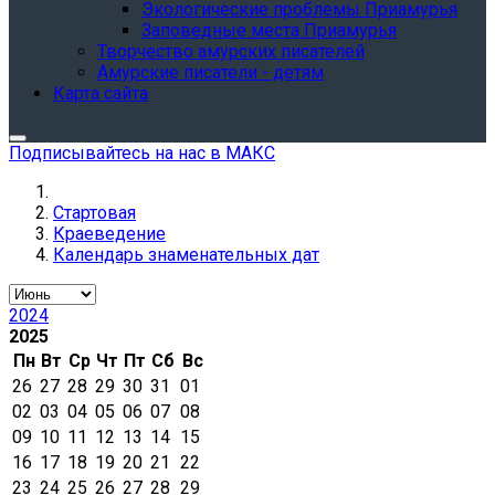
Экологические проблемы Приамурья
Заповедные места Приамурья
Творчество амурских писателей
Амурские писатели - детям
Карта сайта
Подписывайтесь на нас в МАКС
Стартовая
Краеведение
Календарь знаменательных дат
2024
2025
Пн
Вт
Ср
Чт
Пт
Сб
Вс
26
27
28
29
30
31
01
02
03
04
05
06
07
08
09
10
11
12
13
14
15
16
17
18
19
20
21
22
23
24
25
26
27
28
29