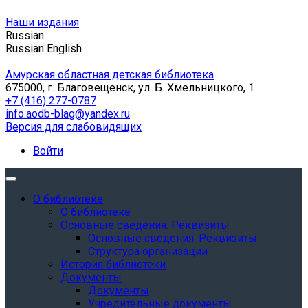
Наши издания
Russian
Russian
English
Амурская областная детская библиотека
675000, г. Благовещенск, ул. Б. Хмельницкого, 1
+7 (416) 277-0787
info.aodb-blag@yandex.ru
Версия для слабовидящих
Войти
О библиотеке
О библиотеке
Основные сведения. Реквизиты
Основные сведения. Реквизиты
Структура организации
История библиотеки
Документы
Документы
Учредительные документы