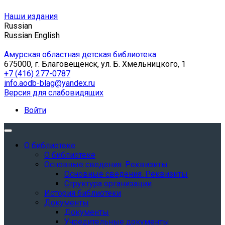
Наши издания
Russian
Russian
English
Амурская областная детская библиотека
675000, г. Благовещенск, ул. Б. Хмельницкого, 1
+7 (416) 277-0787
info.aodb-blag@yandex.ru
Версия для слабовидящих
Войти
О библиотеке
О библиотеке
Основные сведения. Реквизиты
Основные сведения. Реквизиты
Структура организации
История библиотеки
Документы
Документы
Учредительные документы