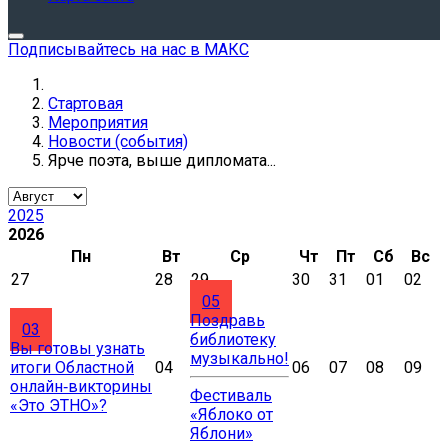
Подписывайтесь на нас в МАКС
Стартовая
Мероприятия
Новости (события)
Ярче поэта, выше дипломата...
2025
2026
Пн
Вт
Ср
Чт
Пт
Сб
Вс
27
28
29
30
31
01
02
05
Поздравь
03
библиотеку
Вы готовы узнать
музыкально!
итоги Областной
04
06
07
08
09
онлайн‑викторины
Фестиваль
«Это ЭТНО»?
«Яблоко от
Яблони»