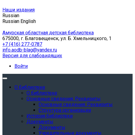
Наши издания
Russian
Russian
English
Амурская областная детская библиотека
675000, г. Благовещенск, ул. Б. Хмельницкого, 1
+7 (416) 277-0787
info.aodb-blag@yandex.ru
Версия для слабовидящих
Войти
О библиотеке
О библиотеке
Основные сведения. Реквизиты
Основные сведения. Реквизиты
Структура организации
История библиотеки
Документы
Документы
Учредительные документы