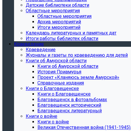
Детские библиотеки области
Областные мероприятия
Областные мероприятия
Архив мероприятий
Итоги мероприятий
Календарь литературных и памятных дат
Итоги работы библиотек области
Краеведение
Краеведение
Журналы и газеты по краеведению для детей
Книги об Амурской области
Книги об Амурской области
История Приамурья
Проект «Кланяюсь земле Амурской»
Справочные издания
Книги о Благовещенске
Книги о Благовещенске
Благовещенск в фотоальбомах
Благовещенск исторический
Благовещенск литературный
Книги о войне
Книги о войне
Великая Отечественная война (1941-1945).