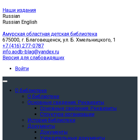
Наши издания
Russian
Russian
English
Амурская областная детская библиотека
675000, г. Благовещенск, ул. Б. Хмельницкого, 1
+7 (416) 277-0787
info.aodb-blag@yandex.ru
Версия для слабовидящих
Войти
О библиотеке
О библиотеке
Основные сведения. Реквизиты
Основные сведения. Реквизиты
Структура организации
История библиотеки
Документы
Документы
Учредительные документы