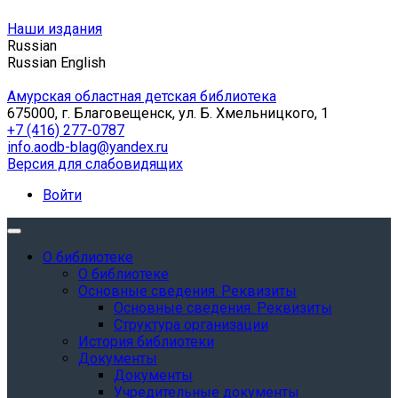
Наши издания
Russian
Russian
English
Амурская областная детская библиотека
675000, г. Благовещенск, ул. Б. Хмельницкого, 1
+7 (416) 277-0787
info.aodb-blag@yandex.ru
Версия для слабовидящих
Войти
О библиотеке
О библиотеке
Основные сведения. Реквизиты
Основные сведения. Реквизиты
Структура организации
История библиотеки
Документы
Документы
Учредительные документы