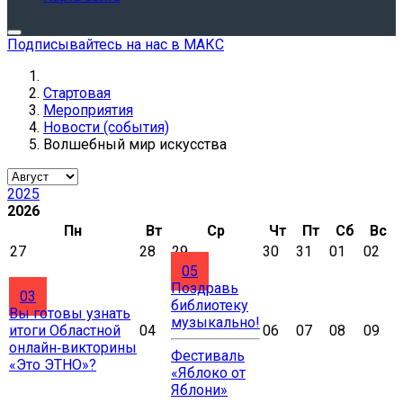
Подписывайтесь на нас в МАКС
Стартовая
Мероприятия
Новости (события)
Волшебный мир искусства
2025
2026
Пн
Вт
Ср
Чт
Пт
Сб
Вс
27
28
29
30
31
01
02
05
Поздравь
03
библиотеку
Вы готовы узнать
музыкально!
итоги Областной
04
06
07
08
09
онлайн‑викторины
Фестиваль
«Это ЭТНО»?
«Яблоко от
Яблони»