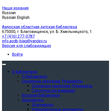
Наши издания
Russian
Russian
English
Амурская областная детская библиотека
675000, г. Благовещенск, ул. Б. Хмельницкого, 1
+7 (416) 277-0787
info.aodb-blag@yandex.ru
Версия для слабовидящих
Войти
О библиотеке
О библиотеке
Основные сведения. Реквизиты
Основные сведения. Реквизиты
Структура организации
История библиотеки
Документы
Документы
Учредительные документы