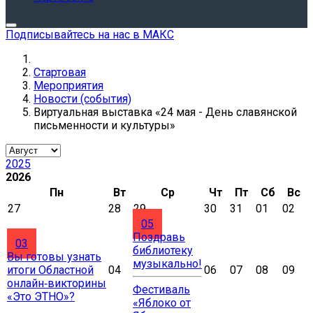
Подписывайтесь на нас в МАКС
Стартовая
Мероприятия
Новости (события)
Виртуальная выставка «24 мая - День славянской
письменности и культуры»
2025
2026
Пн
Вт
Ср
Чт
Пт
Сб
Вс
27
28
29
30
31
01
02
05
Поздравь
03
библиотеку
Вы готовы узнать
музыкально!
итоги Областной
04
06
07
08
09
онлайн‑викторины
Фестиваль
«Это ЭТНО»?
«Яблоко от