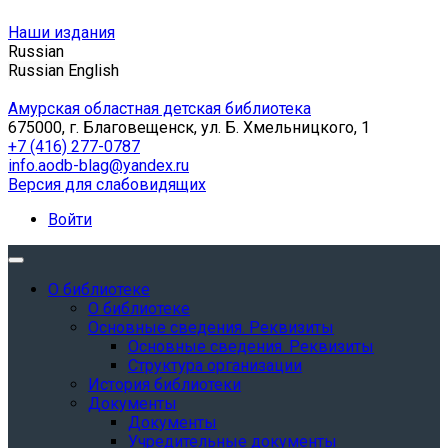
Наши издания
Russian
Russian
English
Амурская областная детская библиотека
675000, г. Благовещенск, ул. Б. Хмельницкого, 1
+7 (416) 277-0787
info.aodb-blag@yandex.ru
Версия для слабовидящих
Войти
О библиотеке
О библиотеке
Основные сведения. Реквизиты
Основные сведения. Реквизиты
Структура организации
История библиотеки
Документы
Документы
Учредительные документы