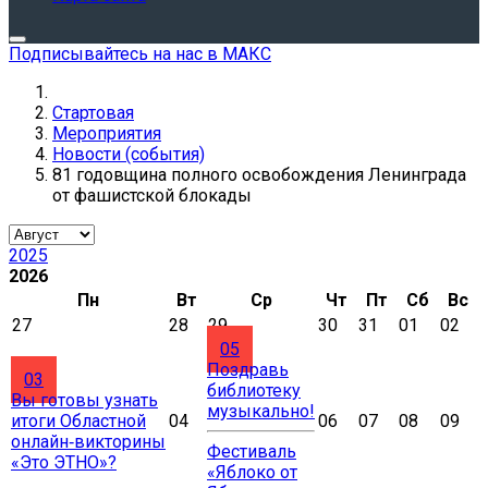
Подписывайтесь на нас в МАКС
Стартовая
Мероприятия
Новости (события)
81 годовщина полного освобождения Ленинграда
от фашистской блокады
2025
2026
Пн
Вт
Ср
Чт
Пт
Сб
Вс
27
28
29
30
31
01
02
05
Поздравь
03
библиотеку
Вы готовы узнать
музыкально!
итоги Областной
04
06
07
08
09
онлайн‑викторины
Фестиваль
«Это ЭТНО»?
«Яблоко от