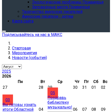
Экологические проблемы Приамурья
Заповедные места Приамурья
Творчество амурских писателей
Амурские писатели - детям
Карта сайта
Подписывайтесь на нас в МАКС
Стартовая
Мероприятия
Новости (события)
2025
2026
Пн
Вт
Ср
Чт
Пт
Сб
Вс
27
28
29
30
31
01
02
05
Поздравь
03
библиотеку
Вы готовы узнать
музыкально!
итоги Областной
04
06
07
08
09