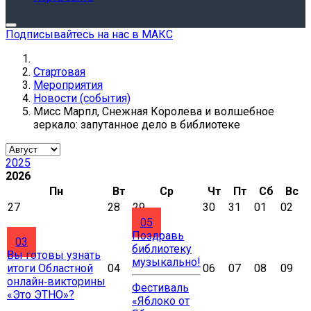
Подписывайтесь на нас в МАКС
Стартовая
Мероприятия
Новости (события)
Мисс Марпл, Снежная Королева и волшебное
зеркало: запутанное дело в библиотеке
2025
2026
Пн
Вт
Ср
Чт
Пт
Сб
Вс
27
28
29
30
31
01
02
05
Поздравь
03
библиотеку
Вы готовы узнать
музыкально!
итоги Областной
04
06
07
08
09
онлайн‑викторины
Фестиваль
«Это ЭТНО»?
«Яблоко от