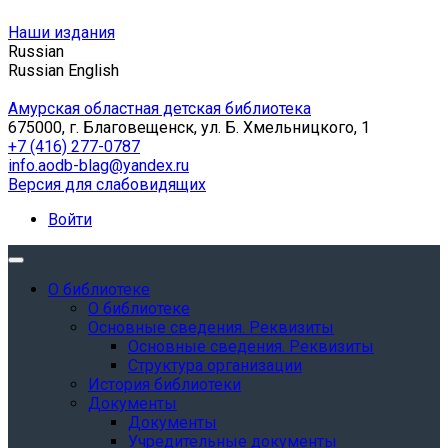
Наши издания
Russian
Russian
English
Амурская областная детская библиотека
675000, г. Благовещенск, ул. Б. Хмельницкого, 1
+7 (416) 277-0787
info.aodb-blag@yandex.ru
Версия для слабовидящих
Войти
О библиотеке
О библиотеке
Основные сведения. Реквизиты
Основные сведения. Реквизиты
Структура организации
История библиотеки
Документы
Документы
Учредительные документы