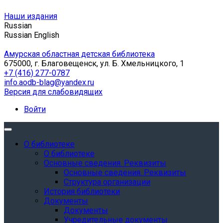
Наши издания
Russian
Russian
English
Амурская областная детская библиотека
675000, г. Благовещенск, ул. Б. Хмельницкого, 1
+7 (416) 277-0787
info.aodb-blag@yandex.ru
Версия для слабовидящих
Войти
О библиотеке
О библиотеке
Основные сведения. Реквизиты
Основные сведения. Реквизиты
Структура организации
История библиотеки
Документы
Документы
Учредительные документы