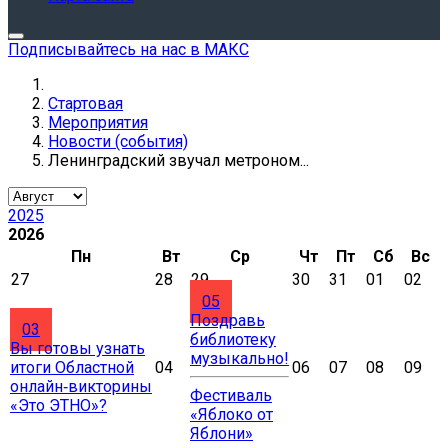
Подписывайтесь на нас в МАКС
Стартовая
Мероприятия
Новости (события)
Ленинградский звучал метроном...
2025
2026
Пн
Вт
Ср
Чт
Пт
Сб
Вс
27
28
29
30
31
01
02
05
Поздравь
03
библиотеку
Вы готовы узнать
музыкально!
итоги Областной
04
06
07
08
09
онлайн‑викторины
Фестиваль
«Это ЭТНО»?
«Яблоко от
Яблони»