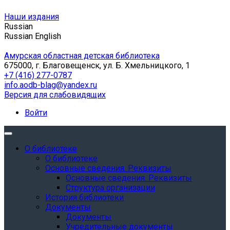
Наши издания
Russian
Russian
English
Амурская областная детская библиотека
675000, г. Благовещенск, ул. Б. Хмельницкого, 1
+7 (416) 277-0787
info.aodb-blag@yandex.ru
Версия для слабовидящих
Войти
О библиотеке
О библиотеке
Основные сведения. Реквизиты
Основные сведения. Реквизиты
Структура организации
История библиотеки
Документы
Документы
Учредительные документы