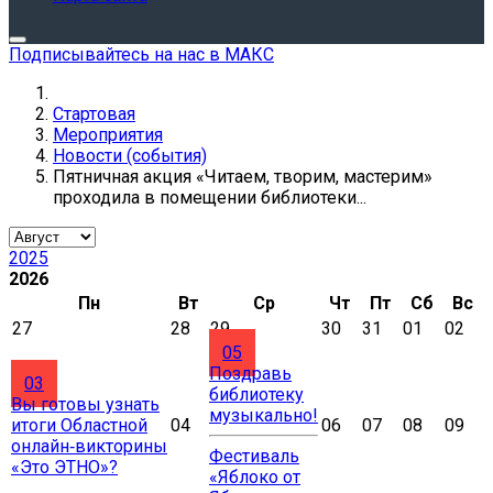
Подписывайтесь на нас в МАКС
Стартовая
Мероприятия
Новости (события)
Пятничная акция «Читаем, творим, мастерим»
проходила в помещении библиотеки...
2025
2026
Пн
Вт
Ср
Чт
Пт
Сб
Вс
27
28
29
30
31
01
02
05
Поздравь
03
библиотеку
Вы готовы узнать
музыкально!
итоги Областной
04
06
07
08
09
онлайн‑викторины
Фестиваль
«Это ЭТНО»?
«Яблоко от