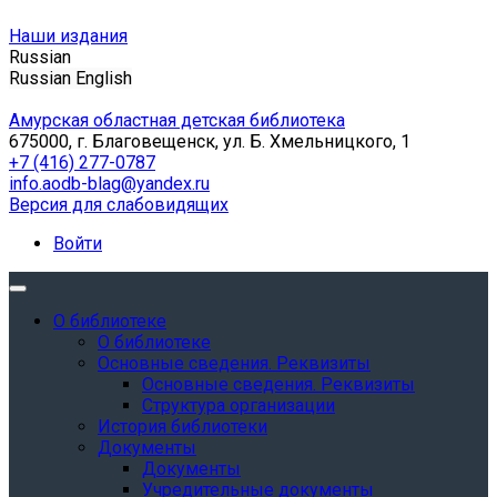
Наши издания
Russian
Russian
English
Амурская областная детская библиотека
675000, г. Благовещенск, ул. Б. Хмельницкого, 1
+7 (416) 277-0787
info.aodb-blag@yandex.ru
Версия для слабовидящих
Войти
О библиотеке
О библиотеке
Основные сведения. Реквизиты
Основные сведения. Реквизиты
Структура организации
История библиотеки
Документы
Документы
Учредительные документы