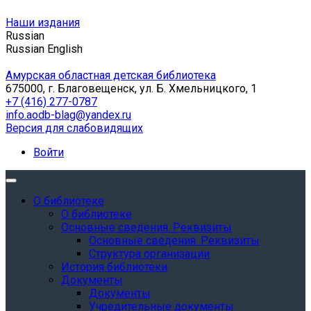
Наши издания
Russian
Russian
English
Амурская областная детская библиотека
675000, г. Благовещенск, ул. Б. Хмельницкого, 1
+7 (416) 277-0787
info.aodb-blag@yandex.ru
Версия для слабовидящих
Войти
О библиотеке
О библиотеке
Основные сведения. Реквизиты
Основные сведения. Реквизиты
Структура организации
История библиотеки
Документы
Документы
Учредительные документы