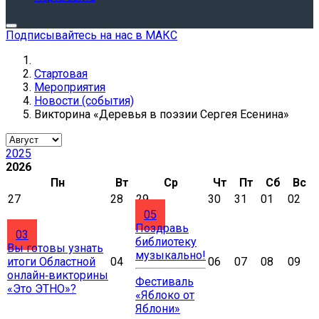
Подписывайтесь на нас в МАКС
Стартовая
Мероприятия
Новости (события)
Викторина «Деревья в поэзии Сергея Есенина»
2025
2026
Пн
Вт
Ср
Чт
Пт
Сб
Вс
27
28
29
30
31
01
02
05
Поздравь
03
библиотеку
Вы готовы узнать
музыкально!
итоги Областной
04
06
07
08
09
онлайн‑викторины
Фестиваль
«Это ЭТНО»?
«Яблоко от
Яблони»