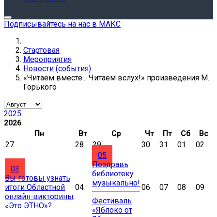
Подписывайтесь на нас в МАКС
Стартовая
Мероприятия
Новости (события)
«Читаем вместе... Читаем вслух!» произведения М.
Горького
2025
2026
Пн
Вт
Ср
Чт
Пт
Сб
Вс
27
28
29
30
31
01
02
05
Поздравь
03
библиотеку
Вы готовы узнать
музыкально!
итоги Областной
04
06
07
08
09
онлайн‑викторины
Фестиваль
«Это ЭТНО»?
«Яблоко от