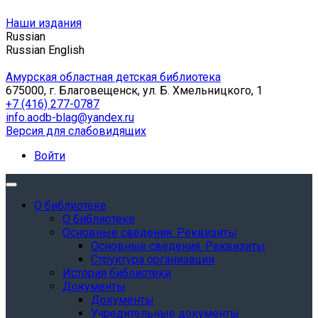
Наши издания
Russian
Russian
English
Амурская областная детская библиотека
675000, г. Благовещенск, ул. Б. Хмельницкого, 1
+7 (416) 277-0787
info.aodb-blag@yandex.ru
Версия для слабовидящих
Войти
О библиотеке
О библиотеке
Основные сведения. Реквизиты
Основные сведения. Реквизиты
Структура организации
История библиотеки
Документы
Документы
Учредительные документы