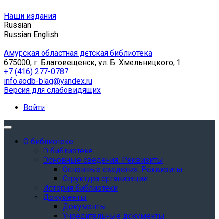
Наши издания
Russian
Russian
English
Амурская областная детская библиотека
675000, г. Благовещенск, ул. Б. Хмельницкого, 1
+7 (416) 277-0787
info.aodb-blag@yandex.ru
Версия для слабовидящих
Войти
О библиотеке
О библиотеке
Основные сведения. Реквизиты
Основные сведения. Реквизиты
Структура организации
История библиотеки
Документы
Документы
Учредительные документы