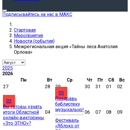
Подписывайтесь на нас в МАКС
Стартовая
Мероприятия
Новости (события)
Межрегиональная акция «Тайны леса Анатолия
Орлова»
2025
2026
Пн
Вт
Ср
Чт
Пт
Сб
Вс
27
28
29
30
31
01
02
05
Поздравь
03
библиотеку
Вы готовы узнать
музыкально!
итоги Областной
04
06
07
08
09
онлайн‑викторины
Фестиваль
«Это ЭТНО»?
«Яблоко от