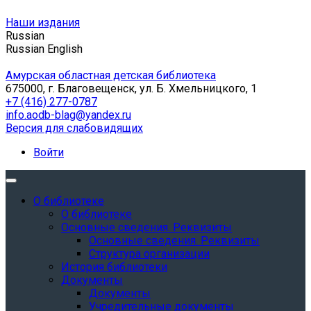
Наши издания
Russian
Russian
English
Амурская областная детская библиотека
675000, г. Благовещенск, ул. Б. Хмельницкого, 1
+7 (416) 277-0787
info.aodb-blag@yandex.ru
Версия для слабовидящих
Войти
О библиотеке
О библиотеке
Основные сведения. Реквизиты
Основные сведения. Реквизиты
Структура организации
История библиотеки
Документы
Документы
Учредительные документы