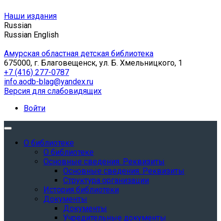
Наши издания
Russian
Russian
English
Амурская областная детская библиотека
675000, г. Благовещенск, ул. Б. Хмельницкого, 1
+7 (416) 277-0787
info.aodb-blag@yandex.ru
Версия для слабовидящих
Войти
О библиотеке
О библиотеке
Основные сведения. Реквизиты
Основные сведения. Реквизиты
Структура организации
История библиотеки
Документы
Документы
Учредительные документы