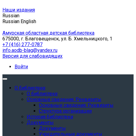
Наши издания
Russian
Russian
English
Амурская областная детская библиотека
675000, г. Благовещенск, ул. Б. Хмельницкого, 1
+7 (416) 277-0787
info.aodb-blag@yandex.ru
Версия для слабовидящих
Войти
О библиотеке
О библиотеке
Основные сведения. Реквизиты
Основные сведения. Реквизиты
Структура организации
История библиотеки
Документы
Документы
Учредительные документы