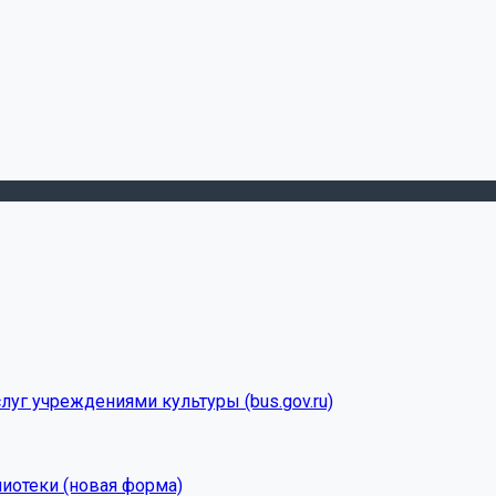
луг учреждениями культуры (bus.gov.ru)
лиотеки (новая форма)