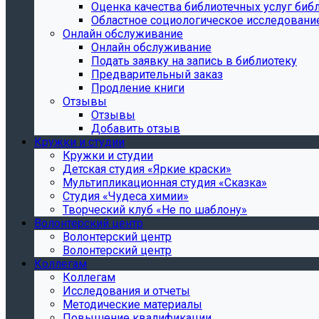
Oценка качества библиотечных услуг библ
Областное социологическое исследовани
Онлайн обслуживание
Онлайн обслуживание
Подать заявку на запись в библиотеку
Предварительный заказ
Продление книги
Отзывы
Отзывы
Добавить отзыв
Кружки и студии
Кружки и студии
Детская студия «Яркие краски»
Мультипликационная студия «Сказка»
Студия «Чудеса химии»
Творческий клуб «Не по шаблону»
Волонтерский центр
Волонтерский центр
Волонтерский центр
Коллегам
Коллегам
Исследования и отчеты
Методические материалы
Повышение квалификации