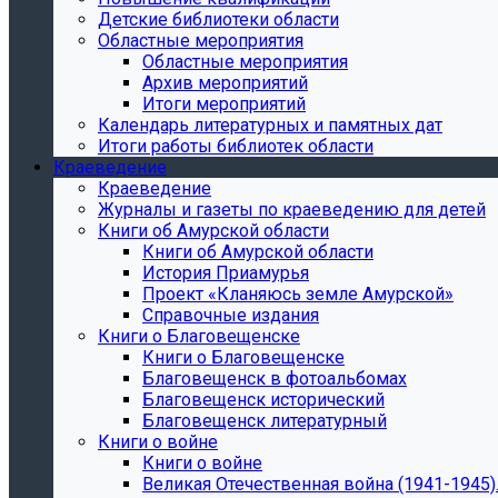
Детские библиотеки области
Областные мероприятия
Областные мероприятия
Архив мероприятий
Итоги мероприятий
Календарь литературных и памятных дат
Итоги работы библиотек области
Краеведение
Краеведение
Журналы и газеты по краеведению для детей
Книги об Амурской области
Книги об Амурской области
История Приамурья
Проект «Кланяюсь земле Амурской»
Справочные издания
Книги о Благовещенске
Книги о Благовещенске
Благовещенск в фотоальбомах
Благовещенск исторический
Благовещенск литературный
Книги о войне
Книги о войне
Великая Отечественная война (1941-1945).