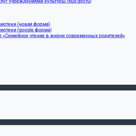
луг учреждениями культуры (bus.gov.ru)
лиотеки (новая форма)
иотеки (google форма)
е «Семейное чтение в жизни современных родителей»