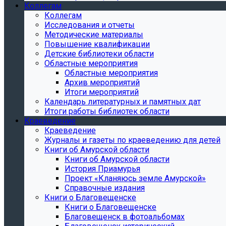
Коллегам
Коллегам
Исследования и отчеты
Методические материалы
Повышение квалификации
Детские библиотеки области
Областные мероприятия
Областные мероприятия
Архив мероприятий
Итоги мероприятий
Календарь литературных и памятных дат
Итоги работы библиотек области
Краеведение
Краеведение
Журналы и газеты по краеведению для детей
Книги об Амурской области
Книги об Амурской области
История Приамурья
Проект «Кланяюсь земле Амурской»
Справочные издания
Книги о Благовещенске
Книги о Благовещенске
Благовещенск в фотоальбомах