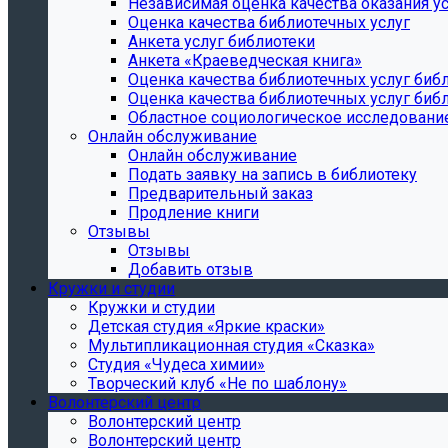
Независимая оценка качества оказания ус
Оценка качества библиотечных услуг
Анкета услуг библиотеки
Анкета «Краеведческая книга»
Oценка качества библиотечных услуг биб
Oценка качества библиотечных услуг библ
Областное социологическое исследовани
Онлайн обслуживание
Онлайн обслуживание
Подать заявку на запись в библиотеку
Предварительный заказ
Продление книги
Отзывы
Отзывы
Добавить отзыв
Кружки и студии
Кружки и студии
Детская студия «Яркие краски»
Мультипликационная студия «Сказка»
Студия «Чудеса химии»
Творческий клуб «Не по шаблону»
Волонтерский центр
Волонтерский центр
Волонтерский центр