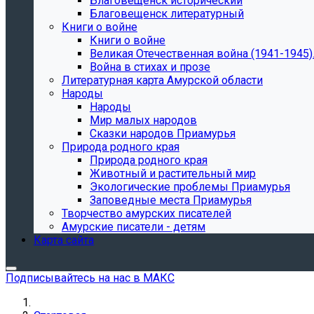
Благовещенск исторический
Благовещенск литературный
Книги о войне
Книги о войне
Великая Отечественная война (1941-1945).
Война в стихах и прозе
Литературная карта Амурской области
Народы
Народы
Мир малых народов
Сказки народов Приамурья
Природа родного края
Природа родного края
Животный и растительный мир
Экологические проблемы Приамурья
Заповедные места Приамурья
Творчество амурских писателей
Амурские писатели - детям
Карта сайта
Подписывайтесь на нас в МАКС