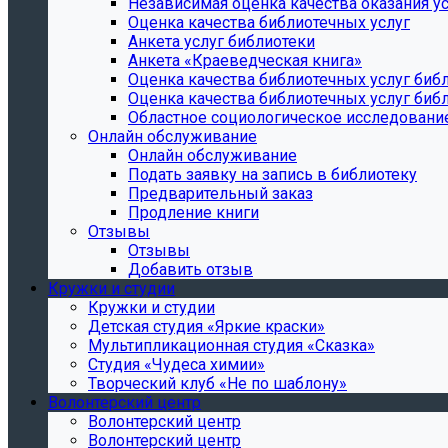
Независимая оценка качества оказания ус
Оценка качества библиотечных услуг
Анкета услуг библиотеки
Анкета «Краеведческая книга»
Oценка качества библиотечных услуг биб
Oценка качества библиотечных услуг библ
Областное социологическое исследовани
Онлайн обслуживание
Онлайн обслуживание
Подать заявку на запись в библиотеку
Предварительный заказ
Продление книги
Отзывы
Отзывы
Добавить отзыв
Кружки и студии
Кружки и студии
Детская студия «Яркие краски»
Мультипликационная студия «Сказка»
Студия «Чудеса химии»
Творческий клуб «Не по шаблону»
Волонтерский центр
Волонтерский центр
Волонтерский центр