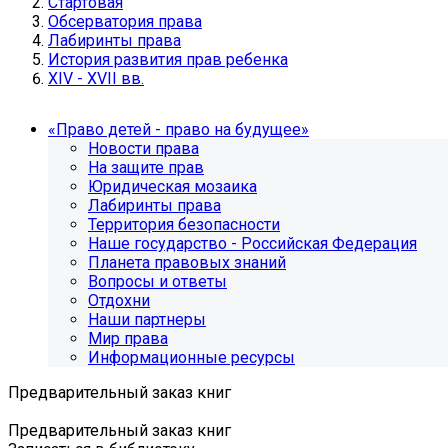
Стартовая
Обсерватория права
Лабиринты права
История развития прав ребенка
XIV - XVII вв.
«Право детей - право на будущее»
Новости права
На защите прав
Юридическая мозаика
Лабиринты права
Территория безопасности
Наше государство - Российская Федерация
Планета правовых знаний
Вопросы и ответы
Отдохни
Наши партнеры
Мир права
Информационные ресурсы
Предварительный заказ книг
Предварительный заказ книг