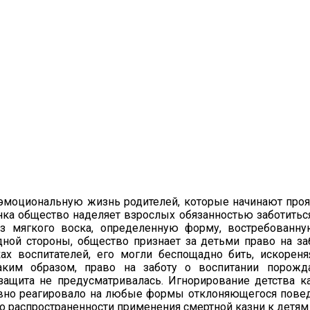
 эмоциональную жизнь родителей, которые начинают про
ка общество наделяет взрослых обязанностью заботиться 
 из мягкого воска, определенную форму, востребован
ой стороны, общество признает за детьми право на заб
ах воспитателей, его могли беспощадно бить, искорен
ким образом, право на заботу о воспитании порожд
ащита не предусматривалась. Игнорирование детства к
ивно реагировало на любые формы отклоняющегося поведе
 распространенности применения смертной казни к детям