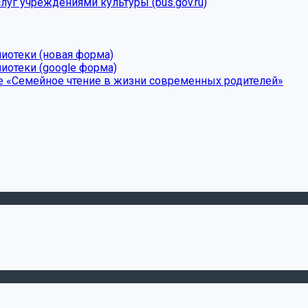
луг учреждениями культуры (bus.gov.ru)
лиотеки (новая форма)
иотеки (google форма)
е «Семейное чтение в жизни современных родителей»