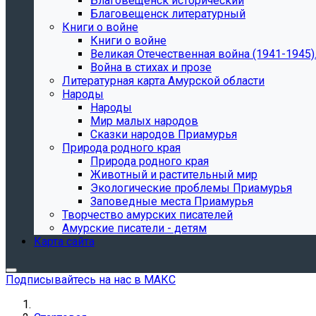
Благовещенск исторический
Благовещенск литературный
Книги о войне
Книги о войне
Великая Отечественная война (1941-1945).
Война в стихах и прозе
Литературная карта Амурской области
Народы
Народы
Мир малых народов
Сказки народов Приамурья
Природа родного края
Природа родного края
Животный и растительный мир
Экологические проблемы Приамурья
Заповедные места Приамурья
Творчество амурских писателей
Амурские писатели - детям
Карта сайта
Подписывайтесь на нас в МАКС