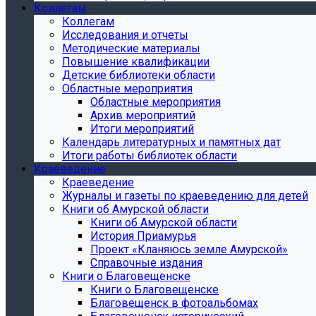
Коллегам
Коллегам
Исследования и отчеты
Методические материалы
Повышение квалификации
Детские библиотеки области
Областные мероприятия
Областные мероприятия
Архив мероприятий
Итоги мероприятий
Календарь литературных и памятных дат
Итоги работы библиотек области
Краеведение
Краеведение
Журналы и газеты по краеведению для детей
Книги об Амурской области
Книги об Амурской области
История Приамурья
Проект «Кланяюсь земле Амурской»
Справочные издания
Книги о Благовещенске
Книги о Благовещенске
Благовещенск в фотоальбомах