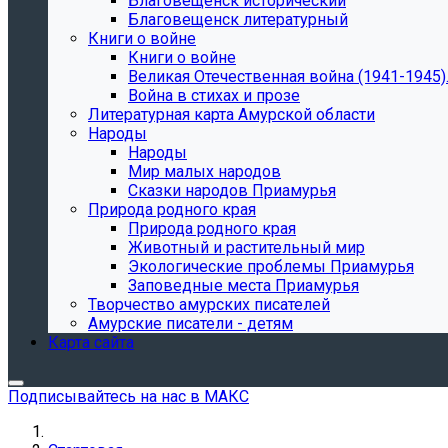
Благовещенск исторический
Благовещенск литературный
Книги о войне
Книги о войне
Великая Отечественная война (1941-1945).
Война в стихах и прозе
Литературная карта Амурской области
Народы
Народы
Мир малых народов
Сказки народов Приамурья
Природа родного края
Природа родного края
Животный и растительный мир
Экологические проблемы Приамурья
Заповедные места Приамурья
Творчество амурских писателей
Амурские писатели - детям
Карта сайта
Подписывайтесь на нас в МАКС