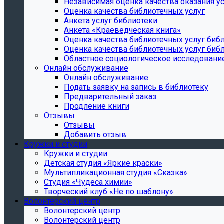
Независимая оценка качества оказания ус
Оценка качества библиотечных услуг
Анкета услуг библиотеки
Анкета «Краеведческая книга»
Oценка качества библиотечных услуг биб
Oценка качества библиотечных услуг библ
Областное социологическое исследовани
Онлайн обслуживание
Онлайн обслуживание
Подать заявку на запись в библиотеку
Предварительный заказ
Продление книги
Отзывы
Отзывы
Добавить отзыв
Кружки и студии
Кружки и студии
Детская студия «Яркие краски»
Мультипликационная студия «Сказка»
Студия «Чудеса химии»
Творческий клуб «Не по шаблону»
Волонтерский центр
Волонтерский центр
Волонтерский центр