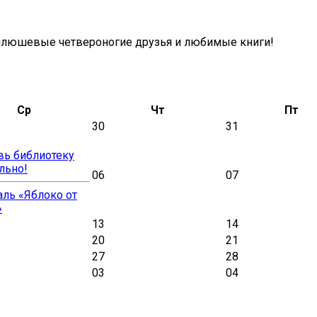
, плюшевые четвероногие друзья и любимые книги!
Ср
Чт
Пт
30
31
вь библиотеку
льно!
06
07
ль «Яблоко от
»
13
14
20
21
27
28
03
04