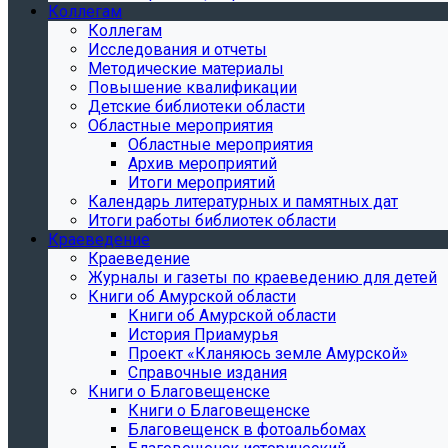
Коллегам
Коллегам
Исследования и отчеты
Методические материалы
Повышение квалификации
Детские библиотеки области
Областные мероприятия
Областные мероприятия
Архив мероприятий
Итоги мероприятий
Календарь литературных и памятных дат
Итоги работы библиотек области
Краеведение
Краеведение
Журналы и газеты по краеведению для детей
Книги об Амурской области
Книги об Амурской области
История Приамурья
Проект «Кланяюсь земле Амурской»
Справочные издания
Книги о Благовещенске
Книги о Благовещенске
Благовещенск в фотоальбомах