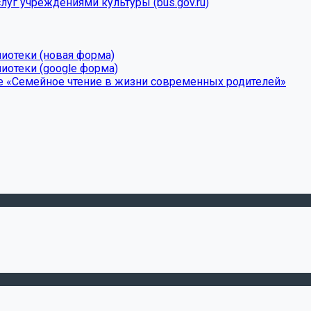
луг учреждениями культуры (bus.gov.ru)
лиотеки (новая форма)
иотеки (google форма)
е «Семейное чтение в жизни современных родителей»