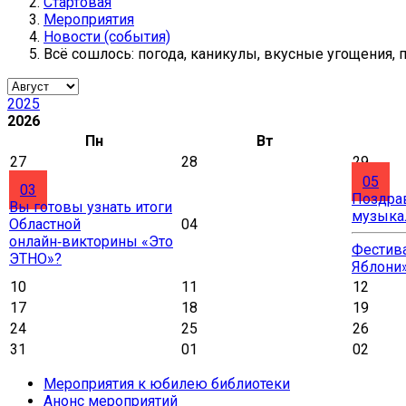
Стартовая
Мероприятия
Новости (события)
Всё сошлось: погода, каникулы, вкусные угощения
2025
2026
Пн
Вт
27
28
29
05
03
Поздра
Вы готовы узнать итоги
музыка
Областной
04
онлайн‑викторины «Это
Фестива
ЭТНО»?
Яблони
10
11
12
17
18
19
24
25
26
31
01
02
Мероприятия к юбилею библиотеки
Анонс мероприятий